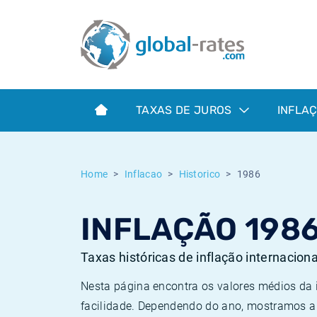
Euribor
O que é a inflação do IPC?
Taxas Euribor históricas
Calculadora de inflação
Term SOFR
O que é a inflação do IHPC?
Taxas ESTER históricas
TAXAS DE JUROS
INFLA
Bancos centrais
Inflação Brasil
Taxas SOFR históricas
ESTER
Inflação Estados Unidos
Taxas SONIA históricas
Home
Inflacao
Historico
1986
SONIA
Inflação Europa
Taxas TONAR históricas
INFLAÇÃO 198
SOFR
Inflação Portugal
Taxas de inflação históricas
Taxas históricas de inflação internacion
Nesta página encontra os valores médios da
facilidade. Dependendo do ano, mostramos a 