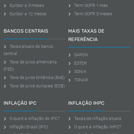
Euribor a 3 meses
Term SOFR 1 mes
Euribor a 12 meses
Term SOFR 3 meses
BANCOS CENTRAIS
MAIS TAXAS DE
REFERÊNCIA
Taxas atuais do banco
central
SARON
Taxa de juros americana
ESTER
(FED)
SONIA
Taxa de juros britânica (BoE)
TONAR
Taxa de juros europeia (ECB)
INFLAÇÃO IPC
INFLAÇÃO IHPC
O que é a inflação do IPC?
Taxas de inflação atuais
Inflação Brasil (IPC)
O que é a inflação IHPC?