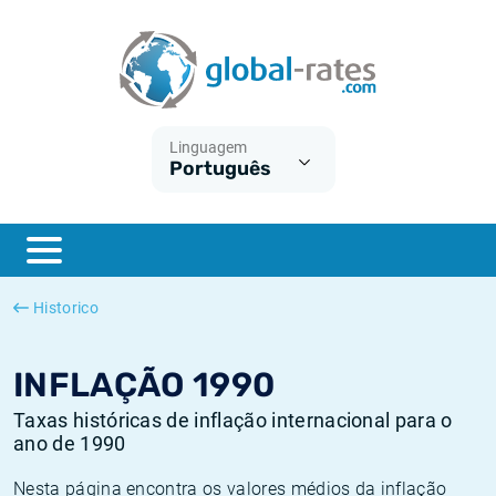
Euribor
O que é a inflação do IPC?
Taxas Euribor históricas
Calculadora de inflação
Term SOFR
O que é a inflação do IHPC?
Taxas ESTER históricas
Linguagem
Português
Bancos centrais
Inflação Brasil
Taxas SOFR históricas
ESTER
Inflação Estados Unidos
Taxas SONIA históricas
SONIA
Inflação Europa
Taxas TONAR históricas
Historico
SOFR
Inflação Portugal
Taxas de inflação históricas
INFLAÇÃO 1990
Taxas históricas de inflação internacional para o
ano de 1990
Nesta página encontra os valores médios da inflação