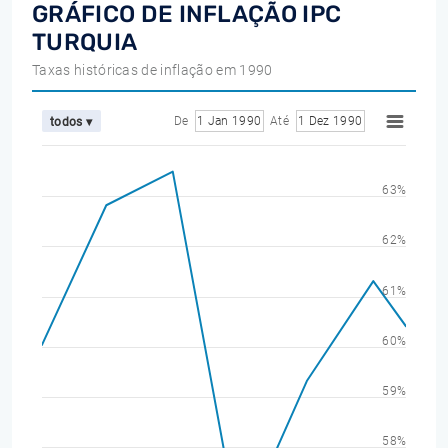
GRÁFICO DE INFLAÇÃO IPC
TURQUIA
Taxas históricas de inflação em 1990
De
1 Jan 1990
Até
1 Dez 1990
todos ▾
63%
62%
61%
60%
59%
58%