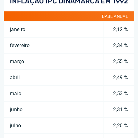
INFLAÇÃO IPC DINAMARCA EM 1992
BASE ANUAL
janeiro
2,12 %
fevereiro
2,34 %
março
2,55 %
abril
2,49 %
maio
2,53 %
junho
2,31 %
julho
2,20 %