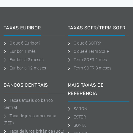
TAXAS EURIBOR
TAXAS SOFR/TERM SOFR
O que é Euribor?
O que é SOFR?
Euribor 1 mês
O que é Term SOFR
Euribor a 3 meses
Term SOFR 1 mes
Euribor a 12 meses
Term SOFR 3 meses
BANCOS CENTRAIS
MAIS TAXAS DE
REFERÊNCIA
Taxas atuais do banco
central
SARON
Taxa de juros americana
ESTER
(FED)
SONIA
Taxa de juros britânica (BoE)