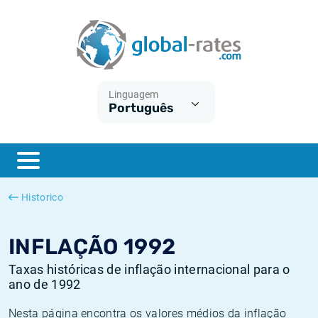
Euribor
O que é a inflação do IPC?
Taxas Euribor históricas
Calculadora de inflação
Term SOFR
O que é a inflação do IHPC?
Taxas ESTER históricas
Linguagem
Português
Bancos centrais
Inflação Brasil
Taxas SOFR históricas
ESTER
Inflação Estados Unidos
Taxas SONIA históricas
SONIA
Inflação Europa
Taxas TONAR históricas
Historico
SOFR
Inflação Portugal
Taxas de inflação históricas
INFLAÇÃO 1992
Taxas históricas de inflação internacional para o
ano de 1992
Nesta página encontra os valores médios da inflação