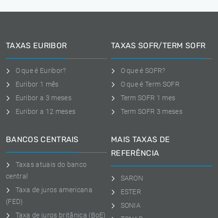
TAXAS EURIBOR
TAXAS SOFR/TERM SOFR
O que é Euribor?
O que é SOFR?
Euribor 1 mês
O que é Term SOFR
Euribor a 3 meses
Term SOFR 1 mes
Euribor a 12 meses
Term SOFR 3 meses
BANCOS CENTRAIS
MAIS TAXAS DE
REFERÊNCIA
Taxas atuais do banco
central
SARON
Taxa de juros americana
ESTER
(FED)
SONIA
Taxa de juros britânica (BoE)