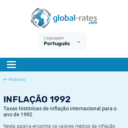
Euribor
O que é a inflação do IPC?
Taxas Euribor históricas
Calculadora de inflação
Term SOFR
O que é a inflação do IHPC?
Taxas ESTER históricas
Linguagem
Português
Bancos centrais
Inflação Brasil
Taxas SOFR históricas
ESTER
Inflação Estados Unidos
Taxas SONIA históricas
SONIA
Inflação Europa
Taxas TONAR históricas
Historico
SOFR
Inflação Portugal
Taxas de inflação históricas
INFLAÇÃO 1992
Taxas históricas de inflação internacional para o
ano de 1992
Nesta página encontra os valores médios da inflação