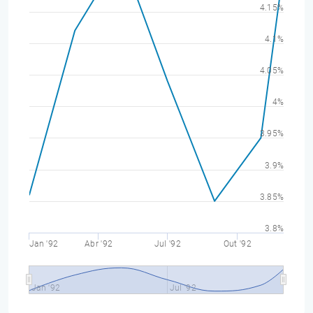
4.15%
4.1%
4.05%
4%
3.95%
3.9%
3.85%
3.8%
Jan '92
Abr '92
Jul '92
Out '92
Jan '92
Jul '92