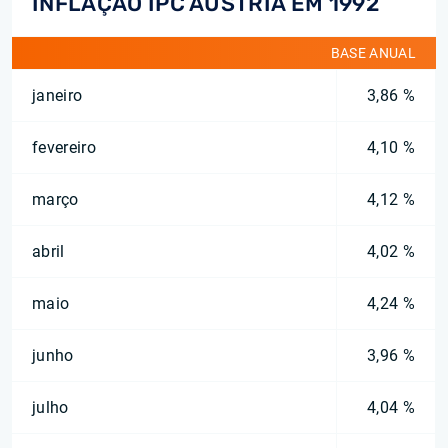
INFLAÇÃO IPC AUSTRIA EM 1992
BASE ANUAL
janeiro
3,86 %
fevereiro
4,10 %
março
4,12 %
abril
4,02 %
maio
4,24 %
junho
3,96 %
julho
4,04 %