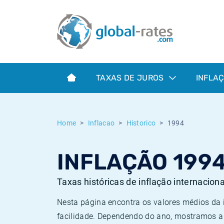
Euribor
O que é a inflação do IPC?
Taxas Euribor históricas
Calculadora de inflação
Term SOFR
O que é a inflação do IHPC?
Taxas ESTER históricas
TAXAS DE JUROS
INFLA
Bancos centrais
Inflação Brasil
Taxas SOFR históricas
ESTER
Inflação Estados Unidos
Taxas SONIA históricas
Home
Inflacao
Historico
1994
SONIA
Inflação Europa
Taxas TONAR históricas
INFLAÇÃO 199
SOFR
Inflação Portugal
Taxas de inflação históricas
Taxas históricas de inflação internacion
Nesta página encontra os valores médios da
facilidade. Dependendo do ano, mostramos a 