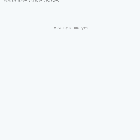
vos propres frais et risques.
▼ Ad by Refinery89