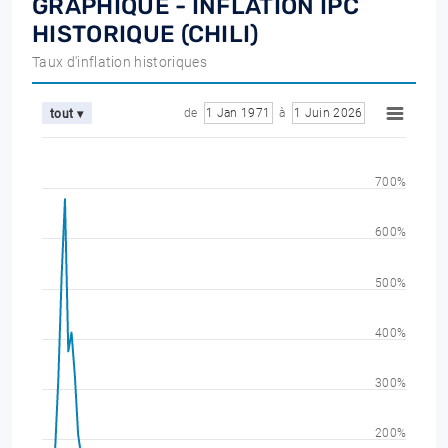
GRAPHIQUE - INFLATION IPC
HISTORIQUE (CHILI)
Taux d'inflation historiques
de
1 Jan 1971
à
1 Juin 2026
tout ▾
700%
600%
500%
400%
300%
200%