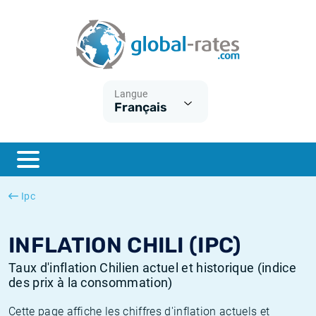
Euribor
Qu'est-ce que l'inflation IPC?
Taux Euribor historiques
Calculateur d’inflation
Term SOFR
Qu'est-ce que l'inflation IPCH?
Taux ESTER historiques
Langue
Français
Banques centrales
Inflation Américain
Taux SOFR historiques
ESTER
Inflation Canadien
Taux SONIA historiques
SONIA
Inflation Europeenne
Taux TONAR historiques
Ipc
SOFR
Inflation Français
Taux d'inflation historiques
INFLATION CHILI (IPC)
Taux d'inflation Chilien actuel et historique (indice
des prix à la consommation)
Cette page affiche les chiffres d'inflation actuels et