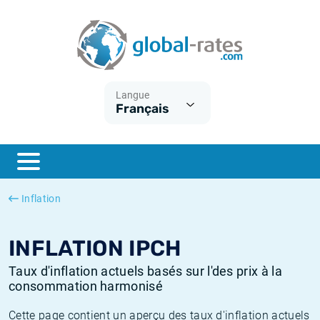
Euribor
Qu'est-ce que l'inflation IPC?
Taux Euribor historiques
Calculateur d’inflation
Term SOFR
Qu'est-ce que l'inflation IPCH?
Taux ESTER historiques
Langue
Français
Banques centrales
Inflation Américain
Taux SOFR historiques
ESTER
Inflation Canadien
Taux SONIA historiques
SONIA
Inflation Europeenne
Taux TONAR historiques
Inflation
SOFR
Inflation Français
Taux d'inflation historiques
INFLATION IPCH
Taux d'inflation actuels basés sur l'des prix à la
consommation harmonisé
Cette page contient un aperçu des taux d'inflation actuels