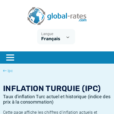
Euribor
Qu'est-ce que l'inflation IPC?
Taux Euribor historiques
Calculateur d’inflation
Term SOFR
Qu'est-ce que l'inflation IPCH?
Taux ESTER historiques
Langue
Français
Banques centrales
Inflation Américain
Taux SOFR historiques
ESTER
Inflation Canadien
Taux SONIA historiques
SONIA
Inflation Europeenne
Taux TONAR historiques
Ipc
SOFR
Inflation Français
Taux d'inflation historiques
INFLATION TURQUIE (IPC)
Taux d'inflation Turc actuel et historique (indice des
prix à la consommation)
Cette page affiche les chiffres d'inflation actuels et