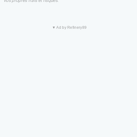
vos propres frais et risques.
▼ Ad by Refinery89