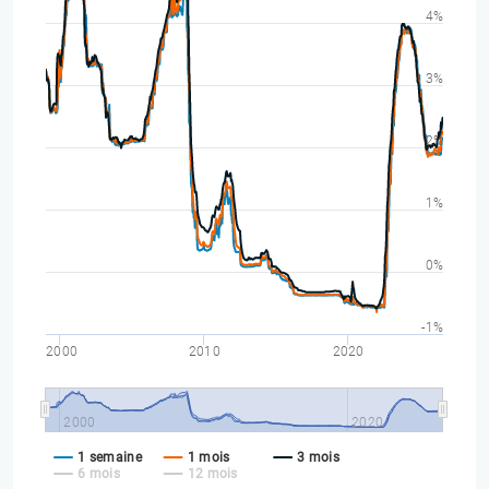
4%
3%
2%
1%
0%
-1%
2000
2010
2020
2000
2020
1 semaine
1 mois
3 mois
6 mois
12 mois