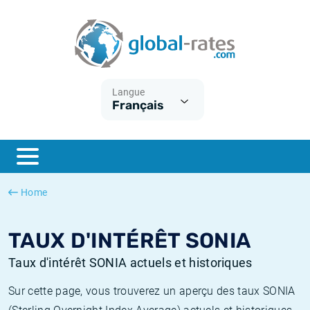
Euribor
Qu'est-ce que l'inflation IPC?
Taux Euribor historiques
Calculateur d’inflation
Term SOFR
Qu'est-ce que l'inflation IPCH?
Taux ESTER historiques
Langue
Français
Banques centrales
Inflation Américain
Taux SOFR historiques
ESTER
Inflation Canadien
Taux SONIA historiques
SONIA
Inflation Europeenne
Taux TONAR historiques
Home
SOFR
Inflation Français
Taux d'inflation historiques
TAUX D'INTÉRÊT SONIA
Taux d'intérêt SONIA actuels et historiques
Sur cette page, vous trouverez un aperçu des taux SONIA