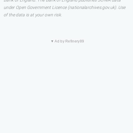
Bank of England. The Bank of England publishes SONIA data
under Open Government Licence (nationalarchives.gov.uk). Use
of the data is at your own risk.
▼ Ad by Refinery89