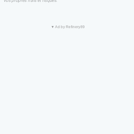
vos propres frais et risques.
▼ Ad by Refinery89