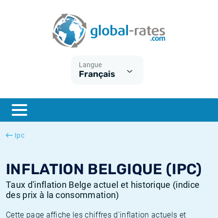
Euribor
Qu'est-ce que l'inflation IPC?
Taux Euribor historiques
Calculateur d’inflation
Term SOFR
Qu'est-ce que l'inflation IPCH?
Taux ESTER historiques
Langue
Français
Banques centrales
Inflation Américain
Taux SOFR historiques
ESTER
Inflation Canadien
Taux SONIA historiques
SONIA
Inflation Europeenne
Taux TONAR historiques
Ipc
SOFR
Inflation Français
Taux d'inflation historiques
INFLATION BELGIQUE (IPC)
Taux d'inflation Belge actuel et historique (indice
des prix à la consommation)
Cette page affiche les chiffres d'inflation actuels et