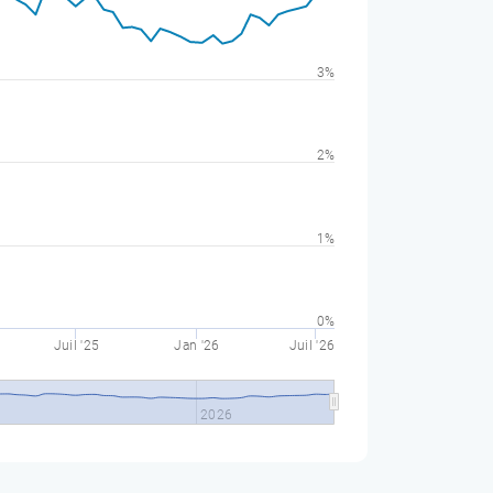
3%
2%
1%
0%
Juil '25
Jan '26
Juil '26
2026