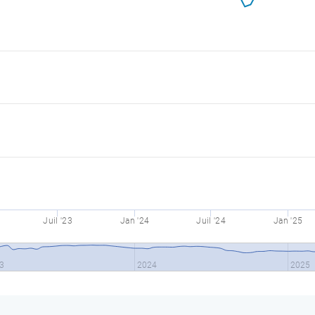
Juil '23
Jan '24
Juil '24
Jan '25
3
2024
2025