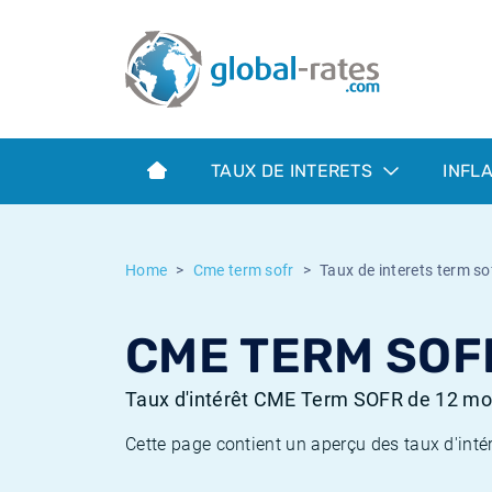
Euribor
Qu'est-ce que l'inflation IPC?
Taux Euribor historiques
Calculateur d’inflation
Term SOFR
Qu'est-ce que l'inflation IPCH?
Taux ESTER historiques
TAUX DE INTERETS
INFL
Banques centrales
Inflation Américain
Taux SOFR historiques
ESTER
Inflation Canadien
Taux SONIA historiques
Home
Cme term sofr
Taux de interets term so
SONIA
Inflation Europeenne
Taux TONAR historiques
CME TERM SOFR
SOFR
Inflation Français
Taux d'inflation historiques
Taux d'intérêt CME Term SOFR de 12 mo
Cette page contient un aperçu des taux d'inté