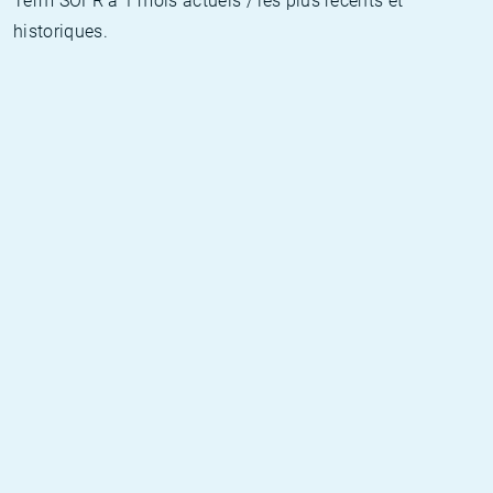
Term SOFR à 1 mois actuels / les plus récents et
historiques.