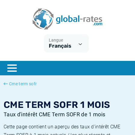
Euribor
Qu'est-ce que l'inflation IPC?
Taux Euribor historiques
Calculateur d’inflation
Term SOFR
Qu'est-ce que l'inflation IPCH?
Taux ESTER historiques
Langue
Français
Banques centrales
Inflation Américain
Taux SOFR historiques
ESTER
Inflation Canadien
Taux SONIA historiques
SONIA
Inflation Europeenne
Taux TONAR historiques
Cme term sofr
SOFR
Inflation Français
Taux d'inflation historiques
CME TERM SOFR 1 MOIS
Taux d'intérêt CME Term SOFR de 1 mois
Cette page contient un aperçu des taux d'intérêt CME