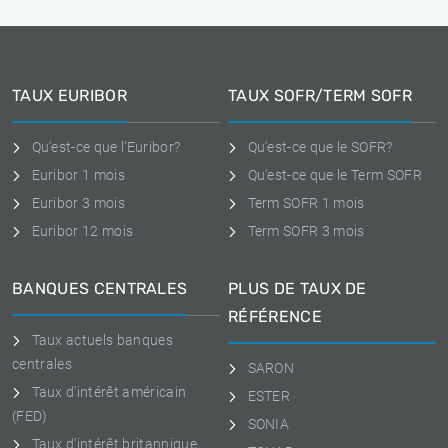
TAUX EURIBOR
TAUX SOFR/TERM SOFR
Qu'est-ce que l'Euribor?
Qu'est-ce que le SOFR?
Euribor 1 mois
Qu'est-ce que le Term SOFR
Euribor 3 mois
Term SOFR 1 mois
Euribor 12 mois
Term SOFR 3 mois
BANQUES CENTRALES
PLUS DE TAUX DE
RÉFÉRENCE
Taux actuels banques
centrales
SARON
Taux d'intérêt américain
ESTER
(FED)
SONIA
Taux d'intérêt britannique