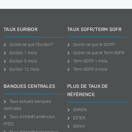
TAUX EURIBOR
TAUX SOFR/TERM SOFR
Qu'est-ce que l'Euribor?
Qu'est-ce que le SOFR?
Euribor 1 mois
Qu'est-ce que le Term SOFR
Euribor 3 mois
Term SOFR 1 mois
Euribor 12 mois
Term SOFR 3 mois
BANQUES CENTRALES
PLUS DE TAUX DE
RÉFÉRENCE
Taux actuels banques
centrales
SARON
Taux d'intérêt américain
ESTER
(FED)
SONIA