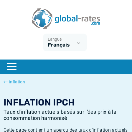
Euribor
Qu'est-ce que l'inflation IPC?
Taux Euribor historiques
Calculateur d’inflation
Term SOFR
Qu'est-ce que l'inflation IPCH?
Taux ESTER historiques
Langue
Français
Banques centrales
Inflation Américain
Taux SOFR historiques
ESTER
Inflation Canadien
Taux SONIA historiques
SONIA
Inflation Europeenne
Taux TONAR historiques
Inflation
SOFR
Inflation Français
Taux d'inflation historiques
INFLATION IPCH
Taux d'inflation actuels basés sur l'des prix à la
consommation harmonisé
Cette page contient un aperçu des taux d'inflation actuels