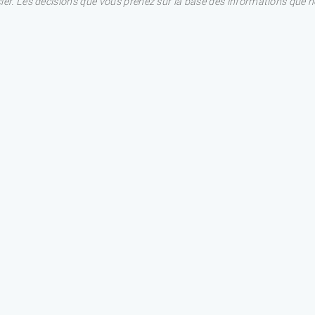
ncier. Les décisions que vous prenez sur la base des informations que 