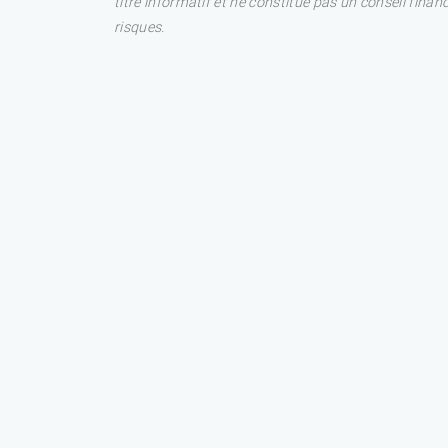
titre informatif et ne constitue pas un conseil fina
risques.