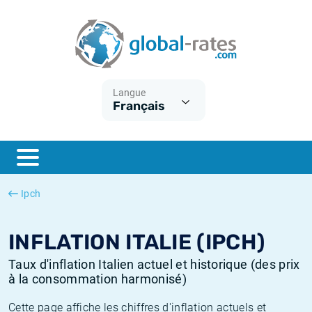
Euribor
Qu'est-ce que l'inflation IPC?
Taux Euribor historiques
Calculateur d’inflation
Term SOFR
Qu'est-ce que l'inflation IPCH?
Taux ESTER historiques
Langue
Français
Banques centrales
Inflation Américain
Taux SOFR historiques
ESTER
Inflation Canadien
Taux SONIA historiques
SONIA
Inflation Europeenne
Taux TONAR historiques
Ipch
SOFR
Inflation Français
Taux d'inflation historiques
INFLATION ITALIE (IPCH)
Taux d'inflation Italien actuel et historique (des prix
à la consommation harmonisé)
Cette page affiche les chiffres d'inflation actuels et