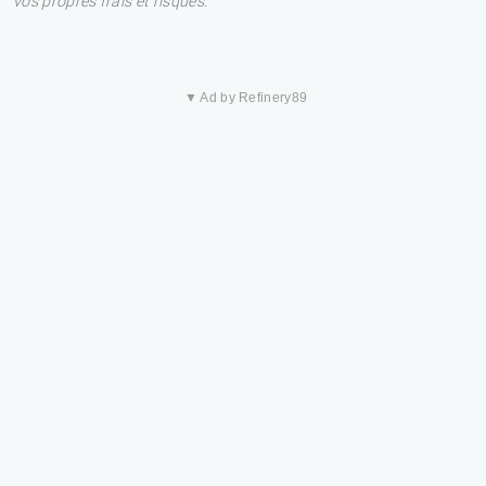
vos propres frais et risques.
▼ Ad by Refinery89