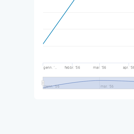
genn. '…
febbr. '56
mar. '56
apr. '5
genn. '56
mar. '56