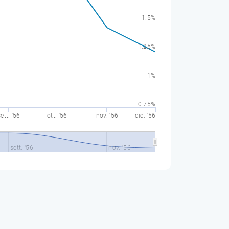
1.5%
1.25%
1%
0.75%
ett. '56
ott. '56
nov. '56
dic. '56
sett. '56
nov. '56