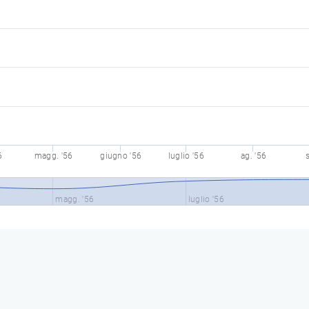
6
magg. '56
giugno '56
luglio '56
ag. '56
s
magg. '56
luglio '56