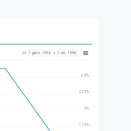
da
1 genn. 1956
a
1 dic. 1956
2.5%
2.25%
2%
1.75%