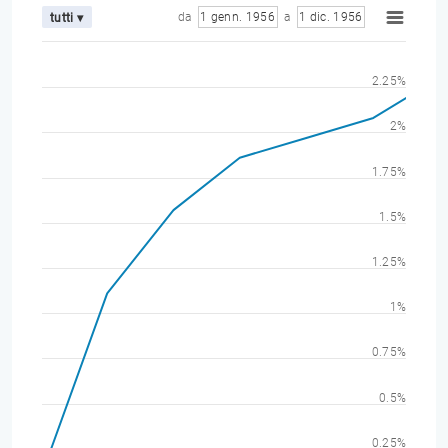
da
1 genn. 1956
a
1 dic. 1956
tutti ▾
2.25%
2%
1.75%
1.5%
1.25%
1%
0.75%
0.5%
0.25%