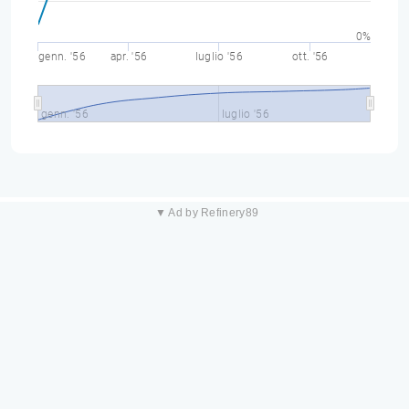
0%
genn. '56
apr. '56
luglio '56
ott. '56
genn. '56
luglio '56
▼ Ad by Refinery89