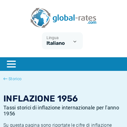
Euribor
Cos'è l'inflazione CPI?
Tassi storici Euribor
Calcolatore dell’inflazione
Term SOFR
Cos'è l'inflazione HICP?
Tassi storici di ESTER
Lingua
Italiano
Banche centrali
Inflazione Europa
Tassi SOFR storici
ESTER
Inflazione Italia
Tassi storici di SONIA
SONIA
Inflazione Stati Uniti
Tassi storici di TONAR
Storico
SOFR
Inflazione Svizzera
Tassi di inflazione storici
INFLAZIONE 1956
Tassi storici di inflazione internazionale per l'anno
1956
Su questa pagina sono riportate le cifre di inflazione