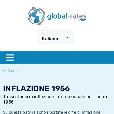
Euribor
Cos'è l'inflazione CPI?
Tassi storici Euribor
Calcolatore dell’inflazione
Term SOFR
Cos'è l'inflazione HICP?
Tassi storici di ESTER
Lingua
Italiano
Banche centrali
Inflazione Europa
Tassi SOFR storici
ESTER
Inflazione Italia
Tassi storici di SONIA
SONIA
Inflazione Stati Uniti
Tassi storici di TONAR
Storico
SOFR
Inflazione Svizzera
Tassi di inflazione storici
INFLAZIONE 1956
Tassi storici di inflazione internazionale per l'anno
1956
Su questa pagina sono riportate le cifre di inflazione