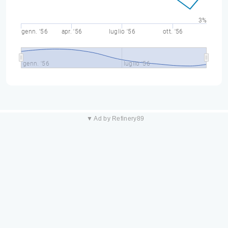
3%
genn. '56
apr. '56
luglio '56
ott. '56
genn. '56
luglio '56
▼ Ad by Refinery89