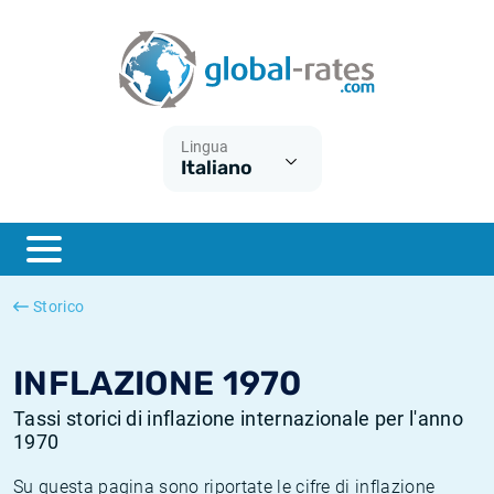
Euribor
Cos'è l'inflazione CPI?
Tassi storici Euribor
Calcolatore dell’inflazione
Term SOFR
Cos'è l'inflazione HICP?
Tassi storici di ESTER
Lingua
Italiano
Banche centrali
Inflazione Europa
Tassi SOFR storici
ESTER
Inflazione Italia
Tassi storici di SONIA
SONIA
Inflazione Stati Uniti
Tassi storici di TONAR
Storico
SOFR
Inflazione Svizzera
Tassi di inflazione storici
INFLAZIONE 1970
Tassi storici di inflazione internazionale per l'anno
1970
Su questa pagina sono riportate le cifre di inflazione