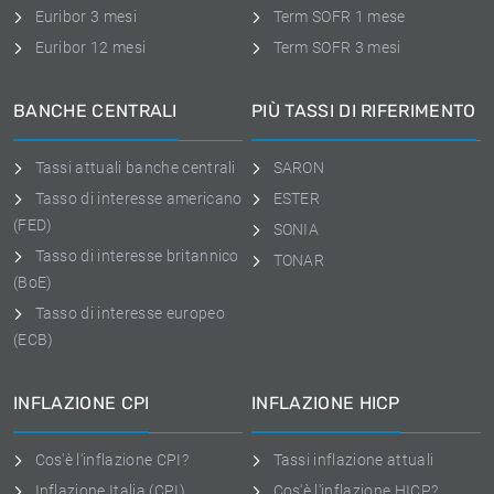
Euribor 3 mesi
Term SOFR 1 mese
Euribor 12 mesi
Term SOFR 3 mesi
BANCHE CENTRALI
PIÙ TASSI DI RIFERIMENTO
Tassi attuali banche centrali
SARON
Tasso di interesse americano
ESTER
(FED)
SONIA
Tasso di interesse britannico
TONAR
(BoE)
Tasso di interesse europeo
(ECB)
INFLAZIONE CPI
INFLAZIONE HICP
Cos'è l'inflazione CPI?
Tassi inflazione attuali
Inflazione Italia (CPI)
Cos'è l'inflazione HICP?