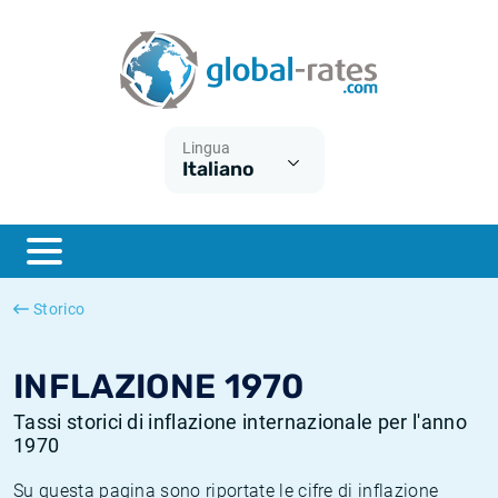
Euribor
Cos'è l'inflazione CPI?
Tassi storici Euribor
Calcolatore dell’inflazione
Term SOFR
Cos'è l'inflazione HICP?
Tassi storici di ESTER
Lingua
Italiano
Banche centrali
Inflazione Europa
Tassi SOFR storici
ESTER
Inflazione Italia
Tassi storici di SONIA
SONIA
Inflazione Stati Uniti
Tassi storici di TONAR
Storico
SOFR
Inflazione Svizzera
Tassi di inflazione storici
INFLAZIONE 1970
Tassi storici di inflazione internazionale per l'anno
1970
Su questa pagina sono riportate le cifre di inflazione