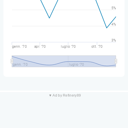
5%
4%
3%
genn. '70
apr. '70
luglio '70
ott. '70
genn. '70
luglio '70
▼ Ad by Refinery89