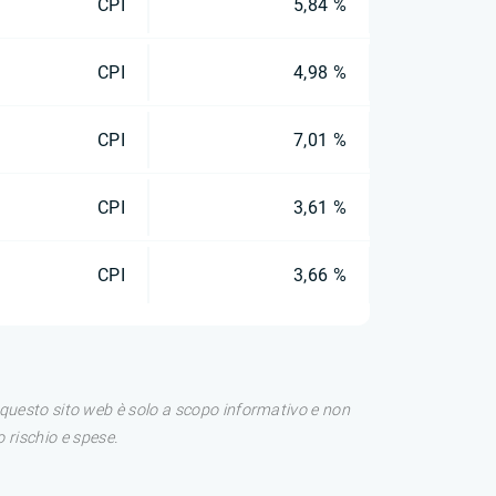
CPI
5,84 %
CPI
4,98 %
CPI
7,01 %
CPI
3,61 %
CPI
3,66 %
di questo sito web è solo a scopo informativo e non
 rischio e spese.