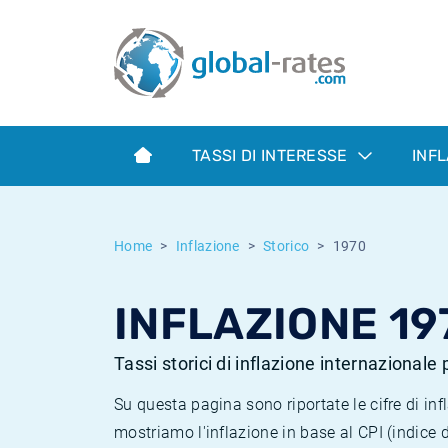
Euribor
Cos'è l'inflazione CPI?
Tassi storici Euribor
Calcolatore dell’inflazione
Term SOFR
Cos'è l'inflazione HICP?
Tassi storici di ESTER
TASSI DI INTERESSE
INF
Banche centrali
Inflazione Europa
Tassi SOFR storici
ESTER
Inflazione Italia
Tassi storici di SONIA
Home
Inflazione
Storico
1970
SONIA
Inflazione Stati Uniti
Tassi storici di TONAR
INFLAZIONE 19
SOFR
Inflazione Svizzera
Tassi di inflazione storici
Tassi storici di inflazione internazionale
Su questa pagina sono riportate le cifre di i
mostriamo l'inflazione in base al CPI (indice 