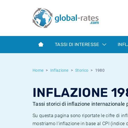
Euribor
Cos'è l'inflazione CPI?
Tassi storici Euribor
Calcolatore dell’inflazione
Term SOFR
Cos'è l'inflazione HICP?
Tassi storici di ESTER
TASSI DI INTERESSE
INF
Banche centrali
Inflazione Europa
Tassi SOFR storici
ESTER
Inflazione Italia
Tassi storici di SONIA
Home
Inflazione
Storico
1980
SONIA
Inflazione Stati Uniti
Tassi storici di TONAR
INFLAZIONE 19
SOFR
Inflazione Svizzera
Tassi di inflazione storici
Tassi storici di inflazione internazionale
Su questa pagina sono riportate le cifre di i
mostriamo l'inflazione in base al CPI (indice 