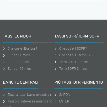
TASSI EURIBOR
TASSI SOFR/TERM SOFR
Che cos'è l'Euribor?
Che cos'è il SOFR?
Euribor 1 mese
Che cos'è il Term SOFR
Euribor 3 mesi
Term SOFR 1 mese
Euribor 12 mesi
Term SOFR 3 mesi
BANCHE CENTRALI
PIÙ TASSI DI RIFERIMENTO
Tassi attuali banche centrali
SARON
Tasso di interesse americano
ESTER