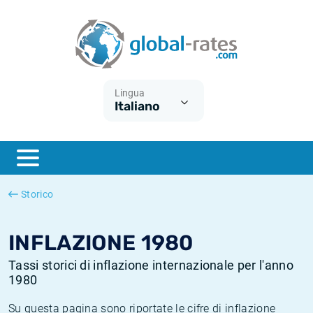
Euribor
Cos'è l'inflazione CPI?
Tassi storici Euribor
Calcolatore dell’inflazione
Term SOFR
Cos'è l'inflazione HICP?
Tassi storici di ESTER
Lingua
Italiano
Banche centrali
Inflazione Europa
Tassi SOFR storici
ESTER
Inflazione Italia
Tassi storici di SONIA
SONIA
Inflazione Stati Uniti
Tassi storici di TONAR
Storico
SOFR
Inflazione Svizzera
Tassi di inflazione storici
INFLAZIONE 1980
Tassi storici di inflazione internazionale per l'anno
1980
Su questa pagina sono riportate le cifre di inflazione