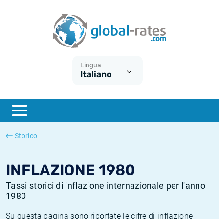
Euribor
Cos'è l'inflazione CPI?
Tassi storici Euribor
Calcolatore dell’inflazione
Term SOFR
Cos'è l'inflazione HICP?
Tassi storici di ESTER
Lingua
Italiano
Banche centrali
Inflazione Europa
Tassi SOFR storici
ESTER
Inflazione Italia
Tassi storici di SONIA
SONIA
Inflazione Stati Uniti
Tassi storici di TONAR
Storico
SOFR
Inflazione Svizzera
Tassi di inflazione storici
INFLAZIONE 1980
Tassi storici di inflazione internazionale per l'anno
1980
Su questa pagina sono riportate le cifre di inflazione