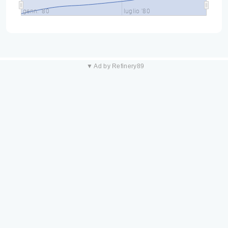
genn. '80
luglio '80
▼ Ad by Refinery89