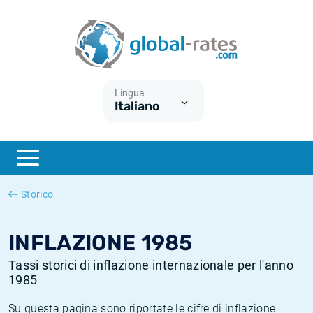
Euribor
Cos'è l'inflazione CPI?
Tassi storici Euribor
Calcolatore dell’inflazione
Term SOFR
Cos'è l'inflazione HICP?
Tassi storici di ESTER
Lingua
Italiano
Banche centrali
Inflazione Europa
Tassi SOFR storici
ESTER
Inflazione Italia
Tassi storici di SONIA
SONIA
Inflazione Stati Uniti
Tassi storici di TONAR
Storico
SOFR
Inflazione Svizzera
Tassi di inflazione storici
INFLAZIONE 1985
Tassi storici di inflazione internazionale per l'anno
1985
Su questa pagina sono riportate le cifre di inflazione