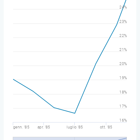
24%
23%
22%
21%
20%
19%
18%
17%
16%
genn. '85
apr. '85
luglio '85
ott. '85