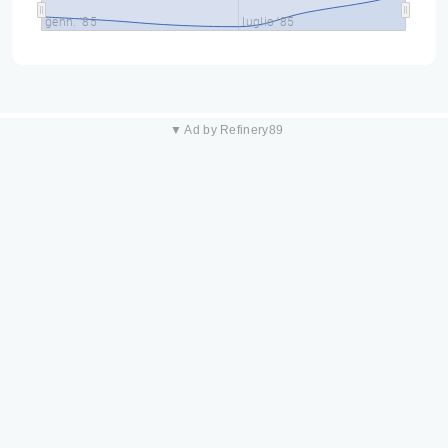
genn. '85
luglio '85
▼ Ad by Refinery89