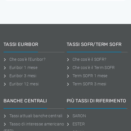
TASSI EURIBOR
TASSI SOFR/TERM SOFR
Che cos'è l'Euribor?
Che cos'è il SOFR?
Euribor 1 mese
Che cos'è il Term SOFR
Euribor 3 mesi
Term SOFR 1 mese
Euribor 12 mesi
Term SOFR 3 mesi
BANCHE CENTRALI
PIÙ TASSI DI RIFERIMENTO
Tassi attuali banche centrali
SARON
Tasso di interesse americano
ESTER