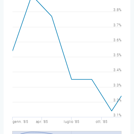
3.8%
3.7%
3.6%
3.5%
3.4%
3.3%
3.2%
3.1%
genn. '85
apr. '85
luglio '85
ott. '85