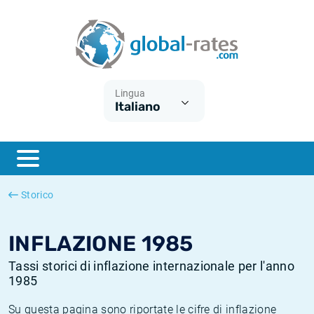
Euribor
Cos'è l'inflazione CPI?
Tassi storici Euribor
Calcolatore dell’inflazione
Term SOFR
Cos'è l'inflazione HICP?
Tassi storici di ESTER
Lingua
Italiano
Banche centrali
Inflazione Europa
Tassi SOFR storici
ESTER
Inflazione Italia
Tassi storici di SONIA
SONIA
Inflazione Stati Uniti
Tassi storici di TONAR
Storico
SOFR
Inflazione Svizzera
Tassi di inflazione storici
INFLAZIONE 1985
Tassi storici di inflazione internazionale per l'anno
1985
Su questa pagina sono riportate le cifre di inflazione