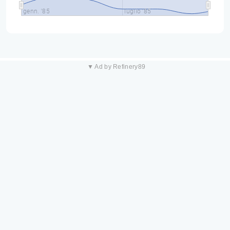
genn. '85
luglio '85
▼ Ad by Refinery89