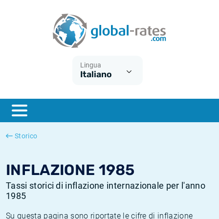
Euribor
Cos'è l'inflazione CPI?
Tassi storici Euribor
Calcolatore dell’inflazione
Term SOFR
Cos'è l'inflazione HICP?
Tassi storici di ESTER
Lingua
Italiano
Banche centrali
Inflazione Europa
Tassi SOFR storici
ESTER
Inflazione Italia
Tassi storici di SONIA
SONIA
Inflazione Stati Uniti
Tassi storici di TONAR
Storico
SOFR
Inflazione Svizzera
Tassi di inflazione storici
INFLAZIONE 1985
Tassi storici di inflazione internazionale per l'anno
1985
Su questa pagina sono riportate le cifre di inflazione