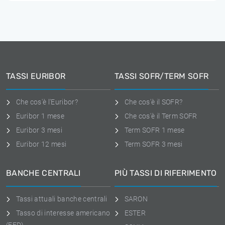
TASSI EURIBOR
TASSI SOFR/TERM SOFR
Che cos'è l'Euribor?
Che cos'è il SOFR?
Euribor 1 mese
Che cos'è il Term SOFR
Euribor 3 mesi
Term SOFR 1 mese
Euribor 12 mesi
Term SOFR 3 mesi
BANCHE CENTRALI
PIÙ TASSI DI RIFERIMENTO
Tassi attuali banche centrali
SARON
Tasso di interesse americano
ESTER