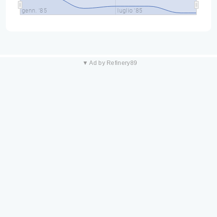
genn. '85
luglio '85
▼ Ad by Refinery89