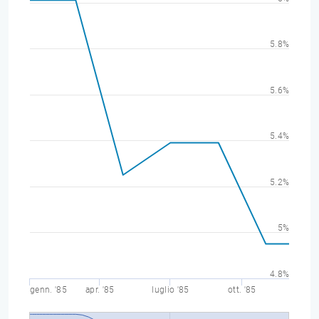
5.8%
5.6%
5.4%
5.2%
5%
4.8%
genn. '85
apr. '85
luglio '85
ott. '85