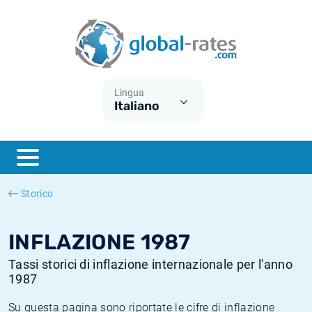
Euribor
Cos'è l'inflazione CPI?
Tassi storici Euribor
Calcolatore dell’inflazione
Term SOFR
Cos'è l'inflazione HICP?
Tassi storici di ESTER
Lingua
Italiano
Banche centrali
Inflazione Europa
Tassi SOFR storici
ESTER
Inflazione Italia
Tassi storici di SONIA
SONIA
Inflazione Stati Uniti
Tassi storici di TONAR
Storico
SOFR
Inflazione Svizzera
Tassi di inflazione storici
INFLAZIONE 1987
Tassi storici di inflazione internazionale per l'anno
1987
Su questa pagina sono riportate le cifre di inflazione