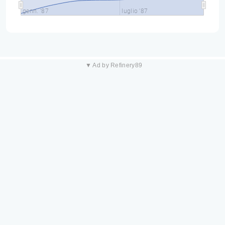
genn. '87
luglio '87
▼ Ad by Refinery89