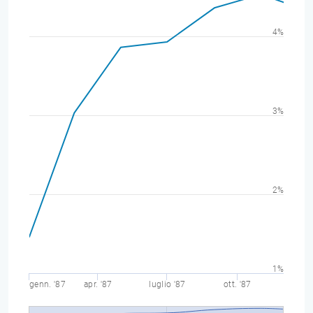
4%
3%
2%
1%
genn. '87
apr. '87
luglio '87
ott. '87