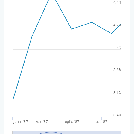
4.4%
4.2%
4%
3.8%
3.6%
3.4%
genn. '87
apr. '87
luglio '87
ott. '87