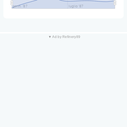
genn. '87
luglio '87
▼ Ad by Refinery89