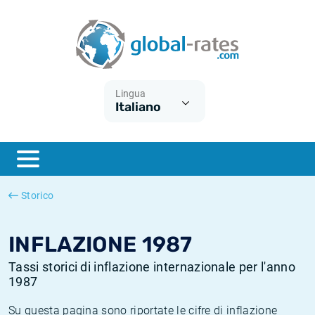
Euribor
Cos'è l'inflazione CPI?
Tassi storici Euribor
Calcolatore dell’inflazione
Term SOFR
Cos'è l'inflazione HICP?
Tassi storici di ESTER
Lingua
Italiano
Banche centrali
Inflazione Europa
Tassi SOFR storici
ESTER
Inflazione Italia
Tassi storici di SONIA
SONIA
Inflazione Stati Uniti
Tassi storici di TONAR
Storico
SOFR
Inflazione Svizzera
Tassi di inflazione storici
INFLAZIONE 1987
Tassi storici di inflazione internazionale per l'anno
1987
Su questa pagina sono riportate le cifre di inflazione