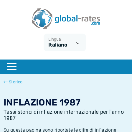
Euribor
Cos'è l'inflazione CPI?
Tassi storici Euribor
Calcolatore dell’inflazione
Term SOFR
Cos'è l'inflazione HICP?
Tassi storici di ESTER
Lingua
Italiano
Banche centrali
Inflazione Europa
Tassi SOFR storici
ESTER
Inflazione Italia
Tassi storici di SONIA
SONIA
Inflazione Stati Uniti
Tassi storici di TONAR
Storico
SOFR
Inflazione Svizzera
Tassi di inflazione storici
INFLAZIONE 1987
Tassi storici di inflazione internazionale per l'anno
1987
Su questa pagina sono riportate le cifre di inflazione