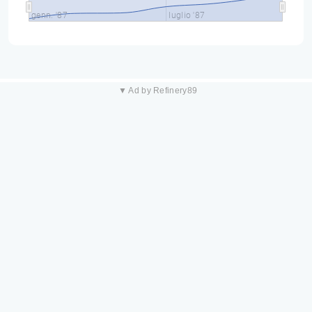
genn. '87
luglio '87
▼ Ad by Refinery89