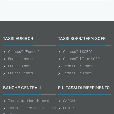
TASSI EURIBOR
TASSI SOFR/TERM SOFR
Che cos'è l'Euribor?
Che cos'è il SOFR?
Euribor 1 mese
Che cos'è il Term SOFR
Euribor 3 mesi
Term SOFR 1 mese
Euribor 12 mesi
Term SOFR 3 mesi
BANCHE CENTRALI
PIÙ TASSI DI RIFERIMENTO
Tassi attuali banche centrali
SARON
Tasso di interesse americano
ESTER