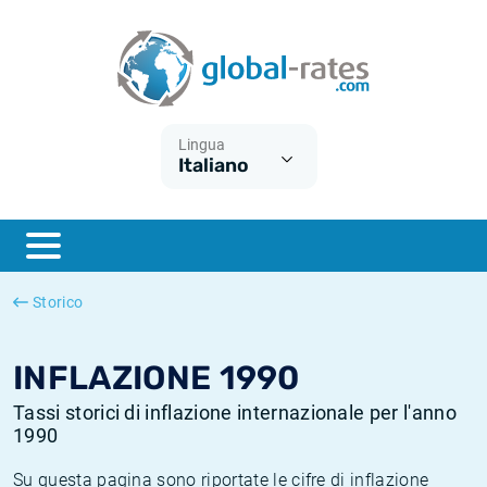
Euribor
Cos'è l'inflazione CPI?
Tassi storici Euribor
Calcolatore dell’inflazione
Term SOFR
Cos'è l'inflazione HICP?
Tassi storici di ESTER
Lingua
Italiano
Banche centrali
Inflazione Europa
Tassi SOFR storici
ESTER
Inflazione Italia
Tassi storici di SONIA
SONIA
Inflazione Stati Uniti
Tassi storici di TONAR
Storico
SOFR
Inflazione Svizzera
Tassi di inflazione storici
INFLAZIONE 1990
Tassi storici di inflazione internazionale per l'anno
1990
Su questa pagina sono riportate le cifre di inflazione