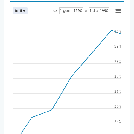
da
1 genn. 1990
a
1 dic. 1990
tutti ▾
30%
29%
28%
27%
26%
25%
24%