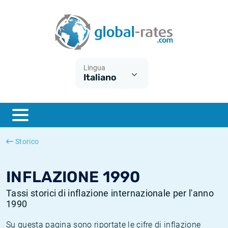
Euribor
Cos'è l'inflazione CPI?
Tassi storici Euribor
Calcolatore dell’inflazione
Term SOFR
Cos'è l'inflazione HICP?
Tassi storici di ESTER
Lingua
Italiano
Banche centrali
Inflazione Europa
Tassi SOFR storici
ESTER
Inflazione Italia
Tassi storici di SONIA
SONIA
Inflazione Stati Uniti
Tassi storici di TONAR
Storico
SOFR
Inflazione Svizzera
Tassi di inflazione storici
INFLAZIONE 1990
Tassi storici di inflazione internazionale per l'anno
1990
Su questa pagina sono riportate le cifre di inflazione