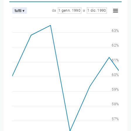
da
1 genn. 1990
a
1 dic. 1990
tutti ▾
63%
62%
61%
60%
59%
58%
57%