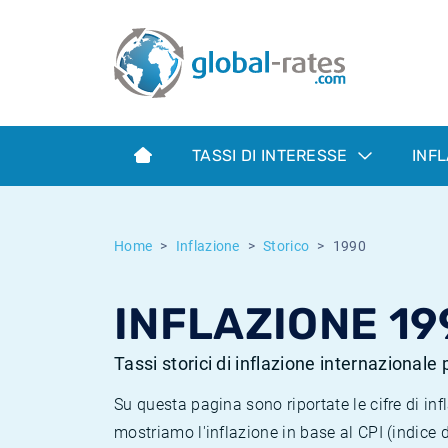
Euribor
Cos'è l'inflazione CPI?
Tassi storici Euribor
Calcolatore dell’inflazione
Term SOFR
Cos'è l'inflazione HICP?
Tassi storici di ESTER
TASSI DI INTERESSE
INF
Banche centrali
Inflazione Europa
Tassi SOFR storici
ESTER
Inflazione Italia
Tassi storici di SONIA
Home
Inflazione
Storico
1990
SONIA
Inflazione Stati Uniti
Tassi storici di TONAR
INFLAZIONE 19
SOFR
Inflazione Svizzera
Tassi di inflazione storici
Tassi storici di inflazione internazionale
Su questa pagina sono riportate le cifre di i
mostriamo l'inflazione in base al CPI (indice 