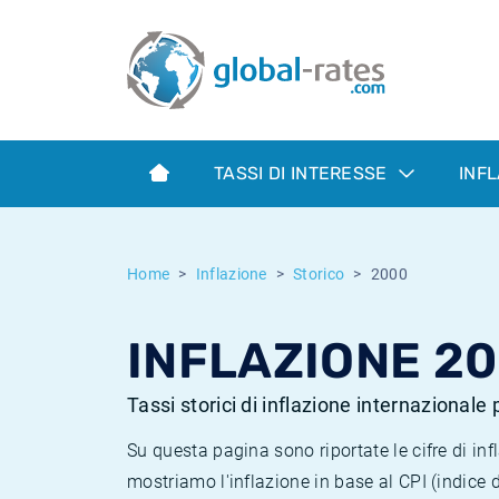
Euribor
Cos'è l'inflazione CPI?
Tassi storici Euribor
Calcolatore dell’inflazione
Term SOFR
Cos'è l'inflazione HICP?
Tassi storici di ESTER
TASSI DI INTERESSE
INF
Banche centrali
Inflazione Europa
Tassi SOFR storici
ESTER
Inflazione Italia
Tassi storici di SONIA
Home
Inflazione
Storico
2000
SONIA
Inflazione Stati Uniti
Tassi storici di TONAR
INFLAZIONE 2
SOFR
Inflazione Svizzera
Tassi di inflazione storici
Tassi storici di inflazione internazionale
Su questa pagina sono riportate le cifre di i
mostriamo l'inflazione in base al CPI (indice 