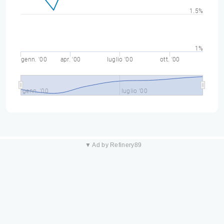
1.5%
1%
genn. '00
apr. '00
luglio '00
ott. '00
genn. '00
luglio '00
▼ Ad by Refinery89