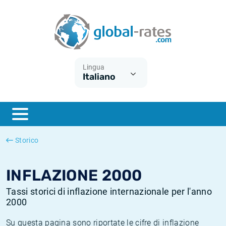
Euribor
Cos'è l'inflazione CPI?
Tassi storici Euribor
Calcolatore dell’inflazione
Term SOFR
Cos'è l'inflazione HICP?
Tassi storici di ESTER
Lingua
Italiano
Banche centrali
Inflazione Europa
Tassi SOFR storici
ESTER
Inflazione Italia
Tassi storici di SONIA
SONIA
Inflazione Stati Uniti
Tassi storici di TONAR
Storico
SOFR
Inflazione Svizzera
Tassi di inflazione storici
INFLAZIONE 2000
Tassi storici di inflazione internazionale per l'anno
2000
Su questa pagina sono riportate le cifre di inflazione