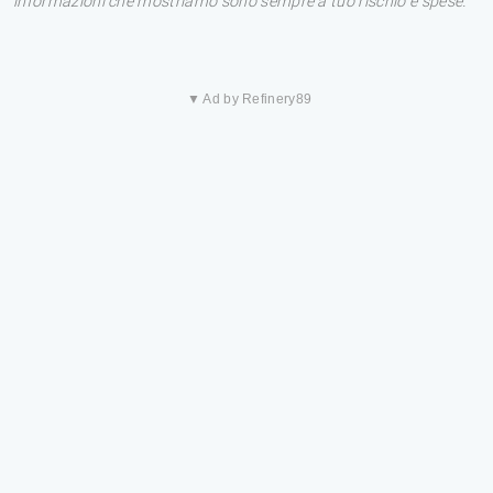
informazioni che mostriamo sono sempre a tuo rischio e spese.
▼ Ad by Refinery89