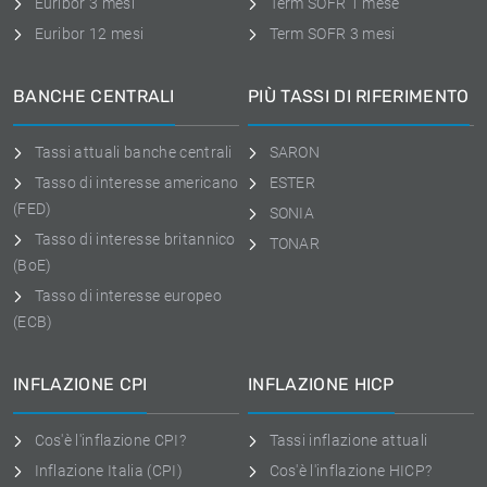
Euribor 3 mesi
Term SOFR 1 mese
Euribor 12 mesi
Term SOFR 3 mesi
BANCHE CENTRALI
PIÙ TASSI DI RIFERIMENTO
Tassi attuali banche centrali
SARON
Tasso di interesse americano
ESTER
(FED)
SONIA
Tasso di interesse britannico
TONAR
(BoE)
Tasso di interesse europeo
(ECB)
INFLAZIONE CPI
INFLAZIONE HICP
Cos'è l'inflazione CPI?
Tassi inflazione attuali
Inflazione Italia (CPI)
Cos'è l'inflazione HICP?