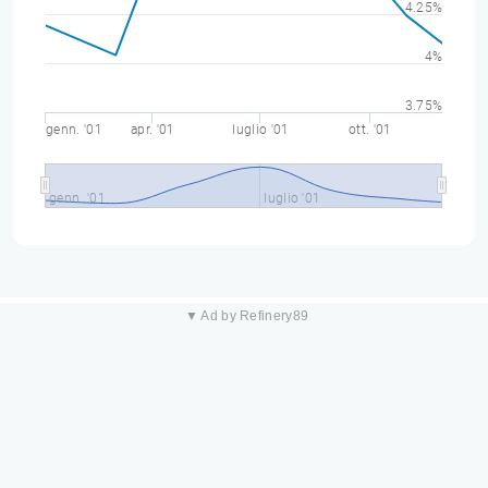
4.25%
4%
3.75%
genn. '01
apr. '01
luglio '01
ott. '01
genn. '01
luglio '01
▼ Ad by Refinery89