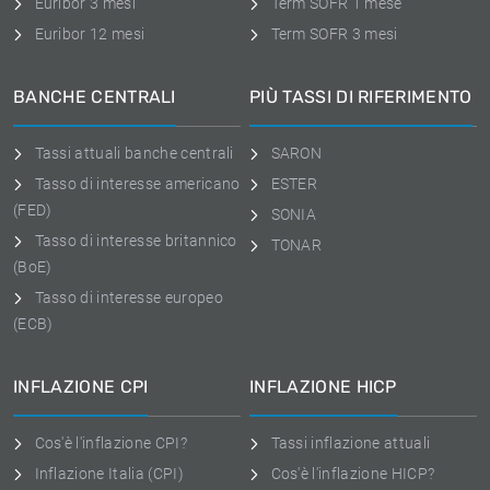
Euribor 3 mesi
Term SOFR 1 mese
Euribor 12 mesi
Term SOFR 3 mesi
BANCHE CENTRALI
PIÙ TASSI DI RIFERIMENTO
Tassi attuali banche centrali
SARON
Tasso di interesse americano
ESTER
(FED)
SONIA
Tasso di interesse britannico
TONAR
(BoE)
Tasso di interesse europeo
(ECB)
INFLAZIONE CPI
INFLAZIONE HICP
Cos'è l'inflazione CPI?
Tassi inflazione attuali
Inflazione Italia (CPI)
Cos'è l'inflazione HICP?