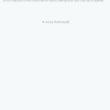
informazioni che mostriamo sono sempre a tuo rischio e spese.
▼ Ad by Refinery89