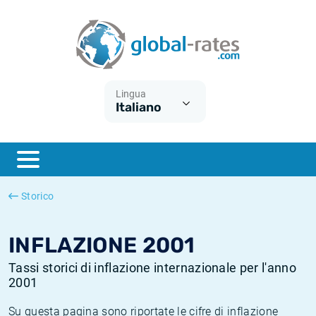
Euribor
Cos'è l'inflazione CPI?
Tassi storici Euribor
Calcolatore dell’inflazione
Term SOFR
Cos'è l'inflazione HICP?
Tassi storici di ESTER
Lingua
Italiano
Banche centrali
Inflazione Europa
Tassi SOFR storici
ESTER
Inflazione Italia
Tassi storici di SONIA
SONIA
Inflazione Stati Uniti
Tassi storici di TONAR
Storico
SOFR
Inflazione Svizzera
Tassi di inflazione storici
INFLAZIONE 2001
Tassi storici di inflazione internazionale per l'anno
2001
Su questa pagina sono riportate le cifre di inflazione