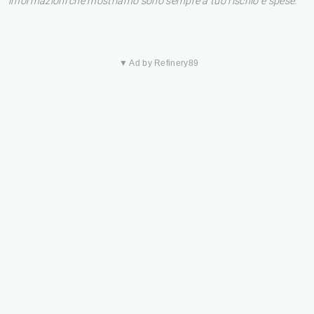
informazioni che mostriamo sono sempre a tuo rischio e spese.
▼ Ad by Refinery89