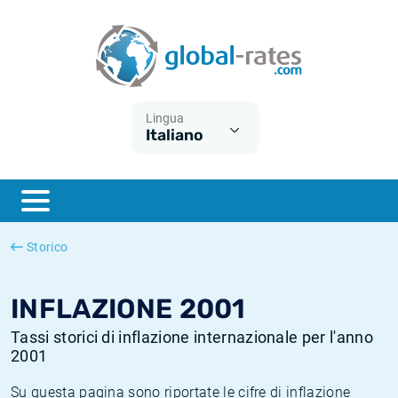
Euribor
Cos'è l'inflazione CPI?
Tassi storici Euribor
Calcolatore dell’inflazione
Term SOFR
Cos'è l'inflazione HICP?
Tassi storici di ESTER
Lingua
Italiano
Banche centrali
Inflazione Europa
Tassi SOFR storici
ESTER
Inflazione Italia
Tassi storici di SONIA
SONIA
Inflazione Stati Uniti
Tassi storici di TONAR
Storico
SOFR
Inflazione Svizzera
Tassi di inflazione storici
INFLAZIONE 2001
Tassi storici di inflazione internazionale per l'anno
2001
Su questa pagina sono riportate le cifre di inflazione