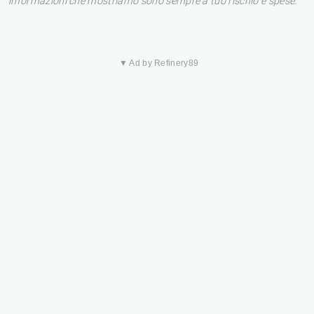
informazioni che mostriamo sono sempre a tuo rischio e spese.
▼ Ad by Refinery89