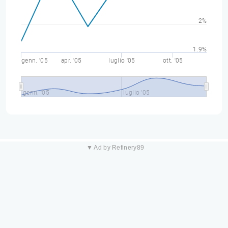
2%
1.9%
genn. '05
apr. '05
luglio '05
ott. '05
genn. '05
luglio '05
▼ Ad by Refinery89