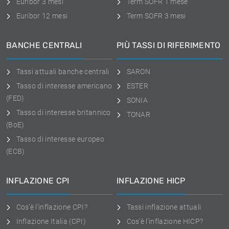
Euribor 3 mesi
Term SOFR 1 mese
Euribor 12 mesi
Term SOFR 3 mesi
BANCHE CENTRALI
PIÙ TASSI DI RIFERIMENTO
Tassi attuali banche centrali
SARON
Tasso di interesse americano
ESTER
(FED)
SONIA
Tasso di interesse britannico
TONAR
(BoE)
Tasso di interesse europeo
(ECB)
INFLAZIONE CPI
INFLAZIONE HICP
Cos'è l'inflazione CPI?
Tassi inflazione attuali
Inflazione Italia (CPI)
Cos'è l'inflazione HICP?