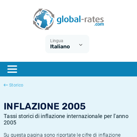
Euribor
Cos'è l'inflazione CPI?
Tassi storici Euribor
Calcolatore dell’inflazione
Term SOFR
Cos'è l'inflazione HICP?
Tassi storici di ESTER
Lingua
Italiano
Banche centrali
Inflazione Europa
Tassi SOFR storici
ESTER
Inflazione Italia
Tassi storici di SONIA
SONIA
Inflazione Stati Uniti
Tassi storici di TONAR
Storico
SOFR
Inflazione Svizzera
Tassi di inflazione storici
INFLAZIONE 2005
Tassi storici di inflazione internazionale per l'anno
2005
Su questa pagina sono riportate le cifre di inflazione