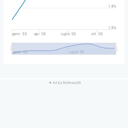
1.8%
1.6%
genn. '05
apr. '05
luglio '05
ott. '05
genn. '05
luglio '05
▼ Ad by Refinery89