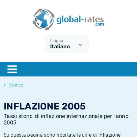
Euribor
Cos'è l'inflazione CPI?
Tassi storici Euribor
Calcolatore dell’inflazione
Term SOFR
Cos'è l'inflazione HICP?
Tassi storici di ESTER
Lingua
Italiano
Banche centrali
Inflazione Europa
Tassi SOFR storici
ESTER
Inflazione Italia
Tassi storici di SONIA
SONIA
Inflazione Stati Uniti
Tassi storici di TONAR
Storico
SOFR
Inflazione Svizzera
Tassi di inflazione storici
INFLAZIONE 2005
Tassi storici di inflazione internazionale per l'anno
2005
Su questa pagina sono riportate le cifre di inflazione