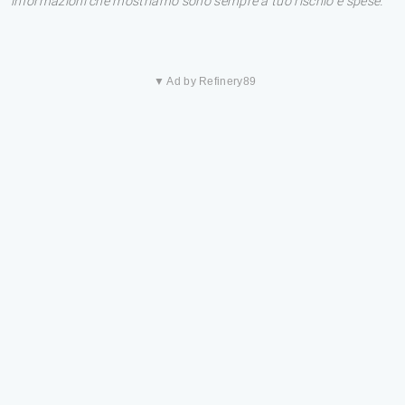
informazioni che mostriamo sono sempre a tuo rischio e spese.
▼ Ad by Refinery89