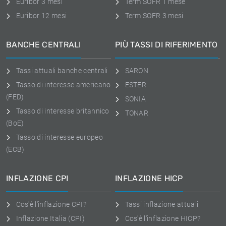
Euribor 3 mesi
Term SOFR 1 mese
Euribor 12 mesi
Term SOFR 3 mesi
BANCHE CENTRALI
PIÙ TASSI DI RIFERIMENTO
Tassi attuali banche centrali
SARON
Tasso di interesse americano
ESTER
(FED)
SONIA
Tasso di interesse britannico
TONAR
(BoE)
Tasso di interesse europeo
(ECB)
INFLAZIONE CPI
INFLAZIONE HICP
Cos'è l'inflazione CPI?
Tassi inflazione attuali
Inflazione Italia (CPI)
Cos'è l'inflazione HICP?