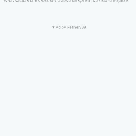
informazioni che mostriamo sono sempre a tuo rischio e spese.
▼ Ad by Refinery89