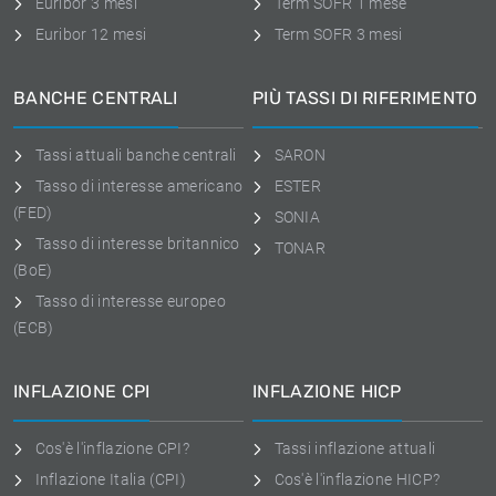
Euribor 3 mesi
Term SOFR 1 mese
Euribor 12 mesi
Term SOFR 3 mesi
BANCHE CENTRALI
PIÙ TASSI DI RIFERIMENTO
Tassi attuali banche centrali
SARON
Tasso di interesse americano
ESTER
(FED)
SONIA
Tasso di interesse britannico
TONAR
(BoE)
Tasso di interesse europeo
(ECB)
INFLAZIONE CPI
INFLAZIONE HICP
Cos'è l'inflazione CPI?
Tassi inflazione attuali
Inflazione Italia (CPI)
Cos'è l'inflazione HICP?