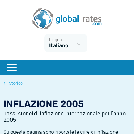
Euribor
Cos'è l'inflazione CPI?
Tassi storici Euribor
Calcolatore dell’inflazione
Term SOFR
Cos'è l'inflazione HICP?
Tassi storici di ESTER
Lingua
Italiano
Banche centrali
Inflazione Europa
Tassi SOFR storici
ESTER
Inflazione Italia
Tassi storici di SONIA
SONIA
Inflazione Stati Uniti
Tassi storici di TONAR
Storico
SOFR
Inflazione Svizzera
Tassi di inflazione storici
INFLAZIONE 2005
Tassi storici di inflazione internazionale per l'anno
2005
Su questa pagina sono riportate le cifre di inflazione