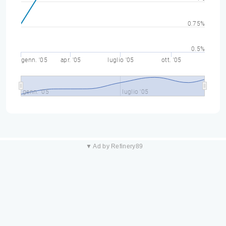
0.75%
0.5%
genn. '05
apr. '05
luglio '05
ott. '05
genn. '05
luglio '05
▼ Ad by Refinery89