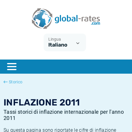
Euribor
Cos'è l'inflazione CPI?
Tassi storici Euribor
Calcolatore dell’inflazione
Term SOFR
Cos'è l'inflazione HICP?
Tassi storici di ESTER
Lingua
Italiano
Banche centrali
Inflazione Europa
Tassi SOFR storici
ESTER
Inflazione Italia
Tassi storici di SONIA
SONIA
Inflazione Stati Uniti
Tassi storici di TONAR
Storico
SOFR
Inflazione Svizzera
Tassi di inflazione storici
INFLAZIONE 2011
Tassi storici di inflazione internazionale per l'anno
2011
Su questa pagina sono riportate le cifre di inflazione