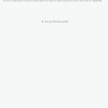
informazioni che mostriamo sono sempre a tuo rischio e spese.
▼ Ad by Refinery89