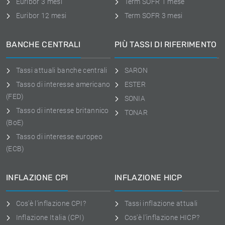
Euribor 3 mesi
Term SOFR 1 mese
Euribor 12 mesi
Term SOFR 3 mesi
BANCHE CENTRALI
PIÙ TASSI DI RIFERIMENTO
Tassi attuali banche centrali
SARON
Tasso di interesse americano
ESTER
(FED)
SONIA
Tasso di interesse britannico
TONAR
(BoE)
Tasso di interesse europeo
(ECB)
INFLAZIONE CPI
INFLAZIONE HICP
Cos'è l'inflazione CPI?
Tassi inflazione attuali
Inflazione Italia (CPI)
Cos'è l'inflazione HICP?