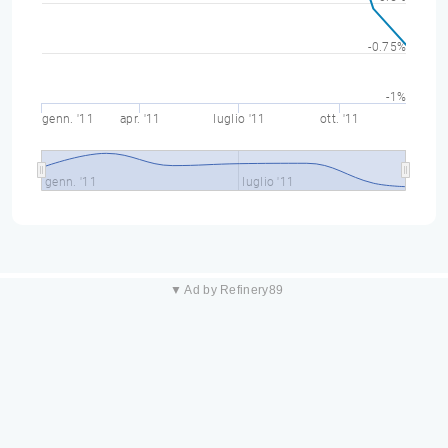
-0.75%
-1%
genn. '11
apr. '11
luglio '11
ott. '11
genn. '11
luglio '11
▼ Ad by Refinery89