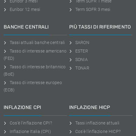
Euribor 3 mesi
Term SOFR 1 mese
Euribor 12 mesi
Term SOFR 3 mesi
BANCHE CENTRALI
PIÙ TASSI DI RIFERIMENTO
Tassi attuali banche centrali
SARON
Tasso di interesse americano
ESTER
(FED)
SONIA
Tasso di interesse britannico
TONAR
(BoE)
Tasso di interesse europeo
(ECB)
INFLAZIONE CPI
INFLAZIONE HICP
Cos'è l'inflazione CPI?
Tassi inflazione attuali
Inflazione Italia (CPI)
Cos'è l'inflazione HICP?