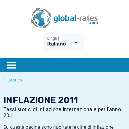
Euribor
Cos'è l'inflazione CPI?
Tassi storici Euribor
Calcolatore dell’inflazione
Term SOFR
Cos'è l'inflazione HICP?
Tassi storici di ESTER
Lingua
Italiano
Banche centrali
Inflazione Europa
Tassi SOFR storici
ESTER
Inflazione Italia
Tassi storici di SONIA
SONIA
Inflazione Stati Uniti
Tassi storici di TONAR
Storico
SOFR
Inflazione Svizzera
Tassi di inflazione storici
INFLAZIONE 2011
Tassi storici di inflazione internazionale per l'anno
2011
Su questa pagina sono riportate le cifre di inflazione