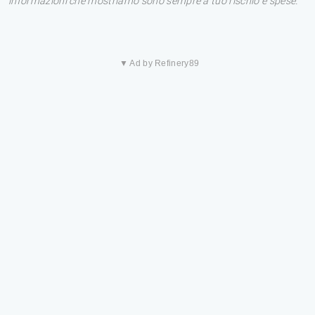
informazioni che mostriamo sono sempre a tuo rischio e spese.
▼ Ad by Refinery89