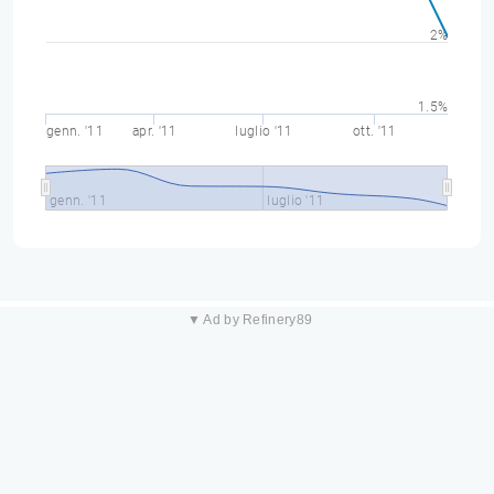
2%
1.5%
genn. '11
apr. '11
luglio '11
ott. '11
genn. '11
luglio '11
▼ Ad by Refinery89