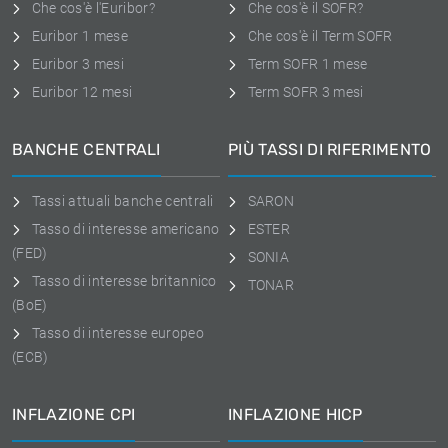
Che cos'è l'Euribor?
Che cos'è il SOFR?
Euribor 1 mese
Che cos'è il Term SOFR
Euribor 3 mesi
Term SOFR 1 mese
Euribor 12 mesi
Term SOFR 3 mesi
BANCHE CENTRALI
PIÙ TASSI DI RIFERIMENTO
Tassi attuali banche centrali
SARON
Tasso di interesse americano
ESTER
(FED)
SONIA
Tasso di interesse britannico
TONAR
(BoE)
Tasso di interesse europeo
(ECB)
INFLAZIONE CPI
INFLAZIONE HICP