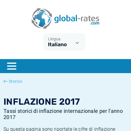
Euribor
Cos'è l'inflazione CPI?
Tassi storici Euribor
Calcolatore dell’inflazione
Term SOFR
Cos'è l'inflazione HICP?
Tassi storici di ESTER
Lingua
Italiano
Banche centrali
Inflazione Europa
Tassi SOFR storici
ESTER
Inflazione Italia
Tassi storici di SONIA
SONIA
Inflazione Stati Uniti
Tassi storici di TONAR
Storico
SOFR
Inflazione Svizzera
Tassi di inflazione storici
INFLAZIONE 2017
Tassi storici di inflazione internazionale per l'anno
2017
Su questa pagina sono riportate le cifre di inflazione