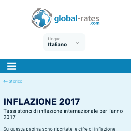
Euribor
Cos'è l'inflazione CPI?
Tassi storici Euribor
Calcolatore dell’inflazione
Term SOFR
Cos'è l'inflazione HICP?
Tassi storici di ESTER
Lingua
Italiano
Banche centrali
Inflazione Europa
Tassi SOFR storici
ESTER
Inflazione Italia
Tassi storici di SONIA
SONIA
Inflazione Stati Uniti
Tassi storici di TONAR
Storico
SOFR
Inflazione Svizzera
Tassi di inflazione storici
INFLAZIONE 2017
Tassi storici di inflazione internazionale per l'anno
2017
Su questa pagina sono riportate le cifre di inflazione