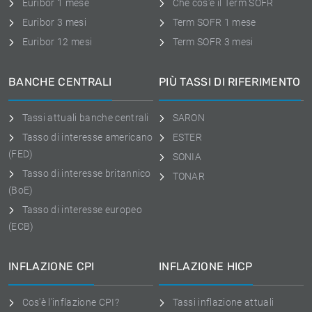
Euribor 1 mese
Che cos'è il Term SOFR
Euribor 3 mesi
Term SOFR 1 mese
Euribor 12 mesi
Term SOFR 3 mesi
BANCHE CENTRALI
PIÙ TASSI DI RIFERIMENTO
Tassi attuali banche centrali
SARON
Tasso di interesse americano
ESTER
(FED)
SONIA
Tasso di interesse britannico
TONAR
(BoE)
Tasso di interesse europeo
(ECB)
INFLAZIONE CPI
INFLAZIONE HICP
Cos'è l'inflazione CPI?
Tassi inflazione attuali