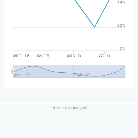
0.4%
0.2%
0%
genn. '19
apr. '19
luglio '19
ott. '19
genn. '19
luglio '19
▼ Ad by Refinery89