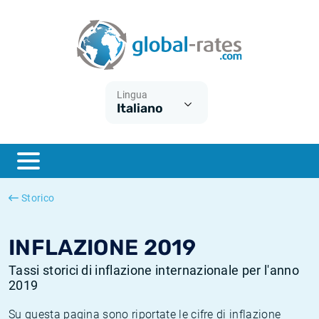
Euribor
Cos'è l'inflazione CPI?
Tassi storici Euribor
Calcolatore dell’inflazione
Term SOFR
Cos'è l'inflazione HICP?
Tassi storici di ESTER
Lingua
Italiano
Banche centrali
Inflazione Europa
Tassi SOFR storici
ESTER
Inflazione Italia
Tassi storici di SONIA
SONIA
Inflazione Stati Uniti
Tassi storici di TONAR
Storico
SOFR
Inflazione Svizzera
Tassi di inflazione storici
INFLAZIONE 2019
Tassi storici di inflazione internazionale per l'anno
2019
Su questa pagina sono riportate le cifre di inflazione