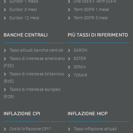
Euribor 1 mese
Che cos'è il Term SOFR
Euribor 3 mesi
Term SOFR 1 mese
Euribor 12 mesi
Term SOFR 3 mesi
BANCHE CENTRALI
PIÙ TASSI DI RIFERIMENTO
Tassi attuali banche centrali
SARON
Tasso di interesse americano
ESTER
(FED)
SONIA
Tasso di interesse britannico
TONAR
(BoE)
Tasso di interesse europeo
(ECB)
INFLAZIONE CPI
INFLAZIONE HICP
Cos'è l'inflazione CPI?
Tassi inflazione attuali