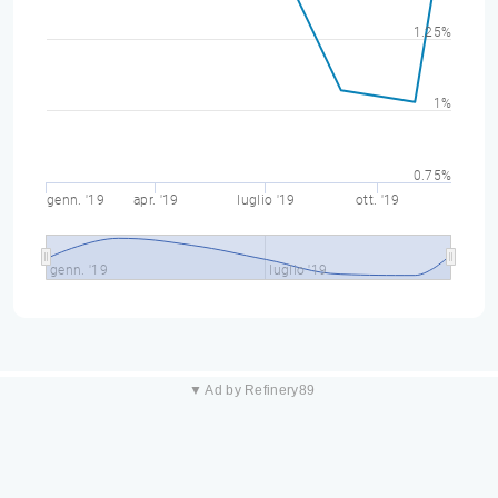
1.25%
1%
0.75%
genn. '19
apr. '19
luglio '19
ott. '19
genn. '19
luglio '19
▼ Ad by Refinery89