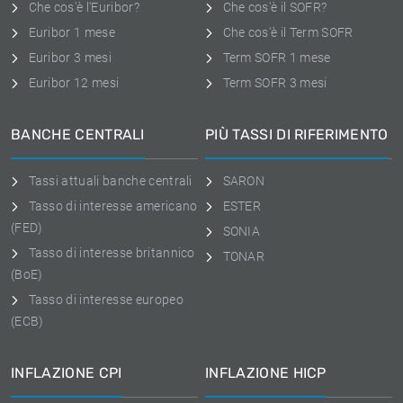
Che cos'è l'Euribor?
Che cos'è il SOFR?
Euribor 1 mese
Che cos'è il Term SOFR
Euribor 3 mesi
Term SOFR 1 mese
Euribor 12 mesi
Term SOFR 3 mesi
BANCHE CENTRALI
PIÙ TASSI DI RIFERIMENTO
Tassi attuali banche centrali
SARON
Tasso di interesse americano
ESTER
(FED)
SONIA
Tasso di interesse britannico
TONAR
(BoE)
Tasso di interesse europeo
(ECB)
INFLAZIONE CPI
INFLAZIONE HICP