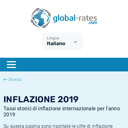
Euribor
Cos'è l'inflazione CPI?
Tassi storici Euribor
Calcolatore dell’inflazione
Term SOFR
Cos'è l'inflazione HICP?
Tassi storici di ESTER
Lingua
Italiano
Banche centrali
Inflazione Europa
Tassi SOFR storici
ESTER
Inflazione Italia
Tassi storici di SONIA
SONIA
Inflazione Stati Uniti
Tassi storici di TONAR
Storico
SOFR
Inflazione Svizzera
Tassi di inflazione storici
INFLAZIONE 2019
Tassi storici di inflazione internazionale per l'anno
2019
Su questa pagina sono riportate le cifre di inflazione