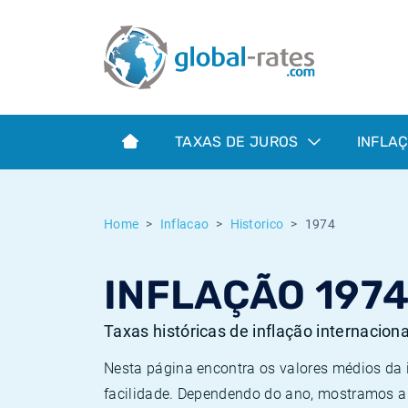
Euribor
O que é a inflação do IPC?
Taxas Euribor históricas
Calculadora de inflação
Term SOFR
O que é a inflação do IHPC?
Taxas ESTER históricas
TAXAS DE JUROS
INFLA
Bancos centrais
Inflação Brasil
Taxas SOFR históricas
ESTER
Inflação Estados Unidos
Taxas SONIA históricas
Home
Inflacao
Historico
1974
SONIA
Inflação Europa
Taxas TONAR históricas
INFLAÇÃO 197
SOFR
Inflação Portugal
Taxas de inflação históricas
Taxas históricas de inflação internacion
Nesta página encontra os valores médios da
facilidade. Dependendo do ano, mostramos a 